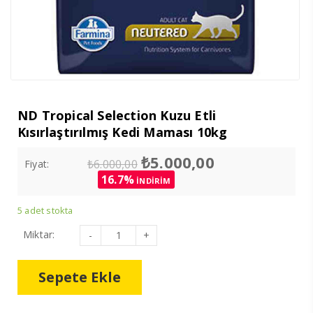
ND Tropical Selection Kuzu Etli
Kısırlaştırılmış Kedi Maması 10kg
Orijinal
Şu
₺
5.000,00
₺
6.000,00
Fiyat:
fiyat:
andaki
16.7%
İNDİRİM
₺6.000,00.
fiyat:
₺5.000,00.
5 adet stokta
ND
Miktar:
Tropical
Selection
Kuzu
Etli
Sepete Ekle
Kısırlaştırılmış
Kedi
Maması
10kg