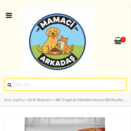
0
Ana Sayfa
››
Kedi Maması
›› ND Tropical Selection Kuzu Etli Kısırlaştırılmış Kedi Maması 10kg