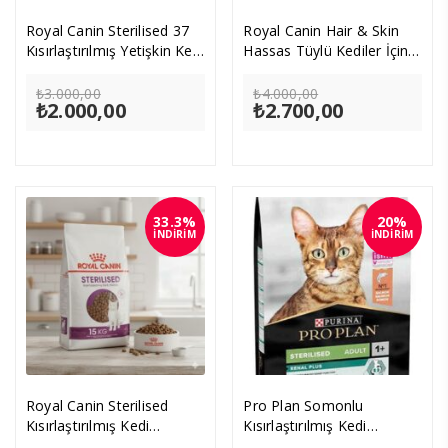
Royal Canin Sterilised 37
Royal Canin Hair & Skin
Kısırlaştırılmış Yetişkin Kedi
Hassas Tüylü Kediler İçin
Maması 4kg
Mama 4 kg
Orijinal
Orijinal
₺
3.000,00
₺
4.000,00
₺
2.000,00
fiyat:
Şu
₺
2.700,00
fiyat:
Şu
₺3.000,00.
andaki
₺4.000,00.
andaki
fiyat:
fiyat:
₺2.000,00.
₺2.700,00.
33.3%
20%
İNDİRİM
İNDİRİM
Royal Canin Sterilised
Pro Plan Somonlu
Kısırlaştırılmış Kedi
Kısırlaştırılmış Kedi
Maması 15 KG
Maması 10kg