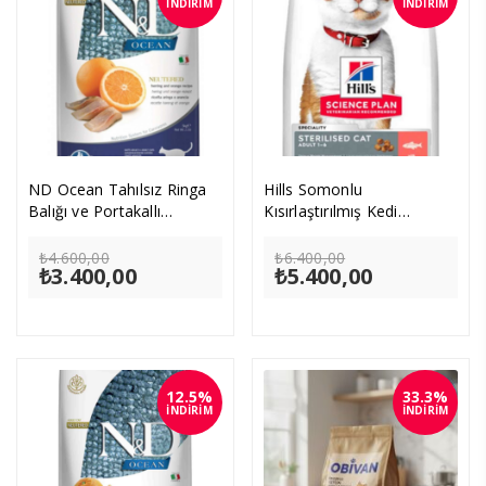
İNDİRİM
İNDİRİM
ND Ocean Tahılsız Ringa
Hills Somonlu
Balığı ve Portakallı
Kısırlaştırılmış Kedi
Kısırlaştırılmış Kedi
Maması 8kg
Orijinal
Orijinal
Maması 5kg
₺
4.600,00
₺
6.400,00
₺
3.400,00
fiyat:
Şu
₺
5.400,00
fiyat:
Şu
₺4.600,00.
andaki
₺6.400,00.
andaki
fiyat:
fiyat:
₺3.400,00.
₺5.400,00.
12.5%
33.3%
İNDİRİM
İNDİRİM