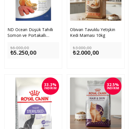
ND Ocean Düşük Tahıllı
Obivan Tavuklu Yetişkin
Somon ve Portakallı
Kedi Maması 10kg
Kısırlaştırılmış Kedi
Orijinal
Orijinal
Maması 10kg
₺
6.000,00
₺
3.000,00
₺
5.250,00
fiyat:
Şu
₺
2.000,00
fiyat:
Şu
₺6.000,00.
andaki
₺3.000,00.
andaki
fiyat:
fiyat:
₺5.250,00.
₺2.000,00.
33.3%
32.5%
İNDİRİM
İNDİRİM