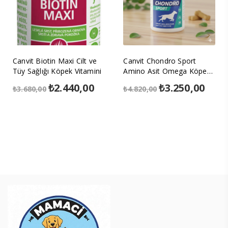
Canvit Biotin Maxi Cilt ve
Canvit Chondro Sport
Tüy Sağlığı Köpek Vitamini
Amino Asit Omega Köpek
Vitamin
Orijinal
₺
2.440,00
Şu
Orijinal
₺
3.250,00
Şu
₺
3.680,00
₺
4.820,00
fiyat:
andaki
fiyat:
anda
₺3.680,00.
fiyat:
₺4.820,00.
fiyat
₺2.440,00.
₺3.25