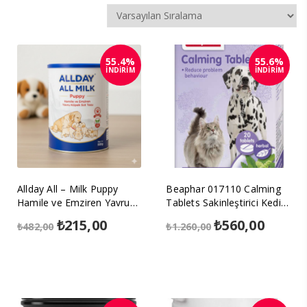
55.4%
55.6%
İNDİRİM
İNDİRİM
Allday All – Milk Puppy
Beaphar 017110 Calming
Hamile ve Emziren Yavru
Tablets Sakinleştirici Kedi
Köpek Süt Tozu
ve Köpek Tableti
Orijinal
₺
215,00
Şu
Orijinal
₺
560,00
Şu
₺
482,00
₺
1.260,00
fiyat:
andaki
fiyat:
andaki
₺482,00.
fiyat:
₺1.260,00.
fiyat:
₺215,00.
₺560,00