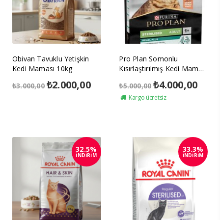
Obivan Tavuklu Yetişkin
Pro Plan Somonlu
Kedi Maması 10kg
Kısırlaştırılmış Kedi Maması
10kg
Orijinal
₺
2.000,00
Şu
Orijinal
₺
4.000,00
Şu
₺
3.000,00
₺
5.000,00
fiyat:
andaki
fiyat:
anda
Kargo ücretsiz
₺3.000,00.
fiyat:
₺5.000,00.
fiyat
₺2.000,00.
₺4.00
32.5%
33.3%
İNDİRİM
İNDİRİM