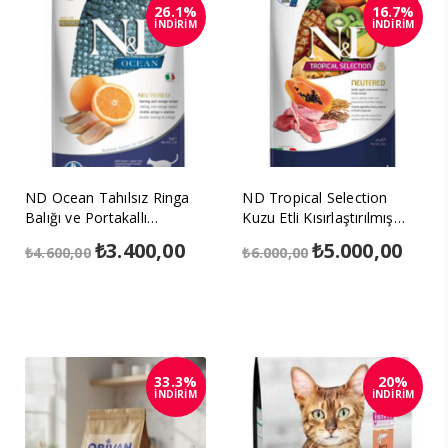
26.1%
16.7%
İNDİRİM
İNDİRİM
ND Ocean Tahılsız Ringa
ND Tropical Selection
Balığı ve Portakallı
Kuzu Etli Kısırlaştırılmış
Kısırlaştırılmış Kedi Maması
Kedi Maması 10kg
Orijinal
₺
3.400,00
Şu
Orijinal
₺
5.000,00
Şu
₺
4.600,00
₺
6.000,00
5kg
fiyat:
andaki
fiyat:
anda
₺4.600,00.
fiyat:
₺6.000,00.
fiyat
₺3.400,00.
₺5.00
33.3%
20%
İNDİRİM
İNDİRİM