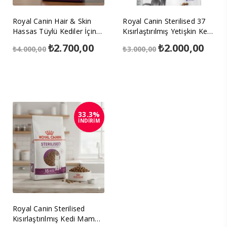
Royal Canin Hair & Skin
Royal Canin Sterilised 37
Hassas Tüylü Kediler İçin
Kısırlaştırılmış Yetişkin Kedi
Mama 4 kg
Maması 4kg
Orijinal
₺
2.700,00
Şu
Orijinal
₺
2.000,00
Şu
₺
4.000,00
₺
3.000,00
fiyat:
andaki
fiyat:
anda
₺4.000,00.
fiyat:
₺3.000,00.
fiyat
₺2.700,00.
₺2.00
33.3%
İNDİRİM
Royal Canin Sterilised
Kısırlaştırılmış Kedi Maması