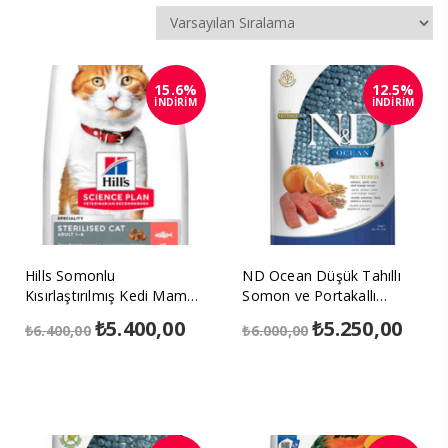
15.6%
12.5%
İNDİRİM
İNDİRİM
Hills Somonlu
ND Ocean Düşük Tahıllı
Kısırlaştırılmış Kedi Maması
Somon ve Portakallı
8kg
Kısırlaştırılmış Kedi Maması
Orijinal
₺
5.400,00
Şu
Orijinal
₺
5.250,00
Şu
₺
6.400,00
₺
6.000,00
10kg
fiyat:
andaki
fiyat:
anda
₺6.400,00.
fiyat:
₺6.000,00.
fiyat
₺5.400,00.
₺5.25