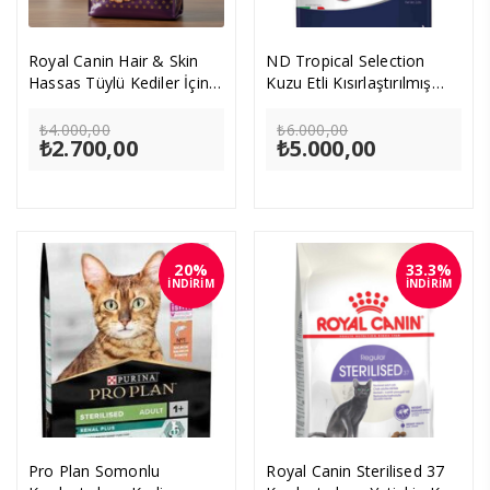
Royal Canin Hair & Skin
ND Tropical Selection
Hassas Tüylü Kediler İçin
Kuzu Etli Kısırlaştırılmış
Mama 4 kg
Kedi Maması 10kg
Orijinal
Orijinal
₺
4.000,00
₺
6.000,00
₺
2.700,00
fiyat:
Şu
₺
5.000,00
fiyat:
Şu
₺4.000,00.
andaki
₺6.000,00.
andaki
fiyat:
fiyat:
₺2.700,00.
₺5.000,00.
20%
33.3%
İNDİRİM
İNDİRİM
Pro Plan Somonlu
Royal Canin Sterilised 37