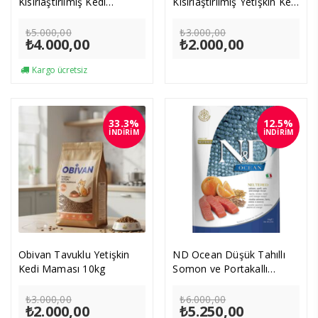
Kısırlaştırılmış Kedi
Kısırlaştırılmış Yetişkin Kedi
Maması 10kg
Maması 4kg
Orijinal
Orijinal
₺
5.000,00
₺
3.000,00
₺
4.000,00
fiyat:
Şu
₺
2.000,00
fiyat:
Şu
₺5.000,00.
andaki
₺3.000,00.
andaki
fiyat:
fiyat:
Kargo ücretsiz
₺4.000,00.
₺2.000,00.
33.3%
12.5%
İNDİRİM
İNDİRİM
Obivan Tavuklu Yetişkin
ND Ocean Düşük Tahıllı
Kedi Maması 10kg
Somon ve Portakallı
Kısırlaştırılmış Kedi
Orijinal
Orijinal
Maması 10kg
₺
3.000,00
₺
6.000,00
₺
2.000,00
fiyat:
Şu
₺
5.250,00
fiyat:
Şu