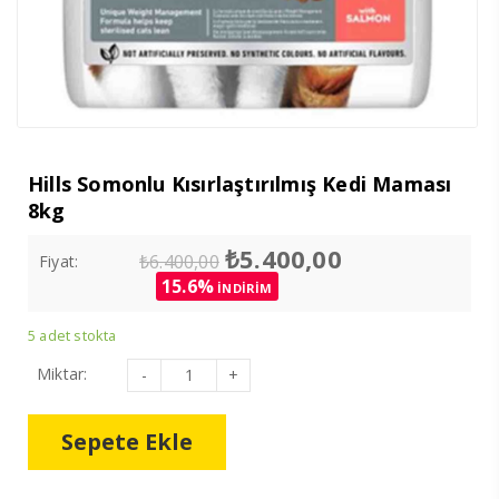
Hills Somonlu Kısırlaştırılmış Kedi Maması
8kg
Orijinal
Şu
₺
5.400,00
₺
6.400,00
Fiyat:
fiyat:
andaki
15.6%
İNDİRİM
₺6.400,00.
fiyat:
₺5.400,00.
5 adet stokta
Hills
Miktar:
Somonlu
Kısırlaştırılmış
Kedi
Maması
Sepete Ekle
8kg
adet