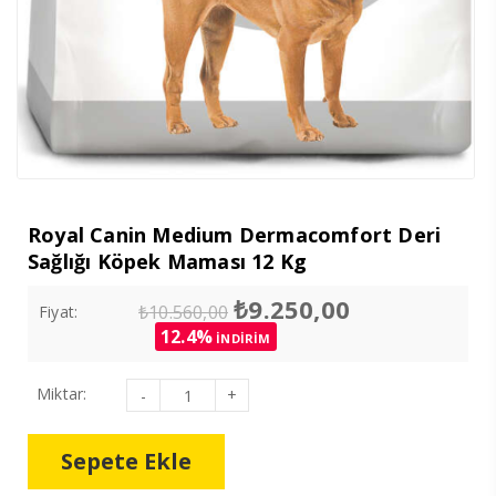
Royal Canin Medium Dermacomfort Deri
Sağlığı Köpek Maması 12 Kg
Orijinal
Şu
₺
9.250,00
₺
10.560,00
Fiyat:
fiyat:
andaki
12.4%
İNDİRİM
₺10.560,00.
fiyat:
₺9.250,00.
Royal
Miktar:
Canin
Medium
Dermacomfort
Deri
Sepete Ekle
Sağlığı
Köpek
Maması