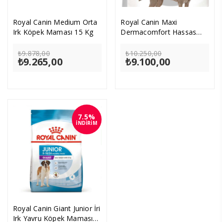
Royal Canin Medium Orta
Royal Canin Maxi
Irk Köpek Maması 15 Kg
Dermacomfort Hassas
Köpek Maması 12 Kg
Orijinal
Orijinal
₺
9.878,00
₺
10.250,00
₺
9.265,00
fiyat:
Şu
₺
9.100,00
fiyat:
Şu
₺9.878,00.
andaki
₺10.250,00.
andaki
fiyat:
fiyat:
₺9.265,00.
₺9.100,00.
7.5%
İNDİRİM
Royal Canin Giant Junior İri
Irk Yavru Köpek Maması