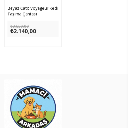
Beyaz Catit Voyageur Kedi
Taşıma Çantası
Orijinal
₺
3.650,00
₺
2.140,00
fiyat:
Şu
₺3.650,00.
andaki
fiyat:
₺2.140,00.