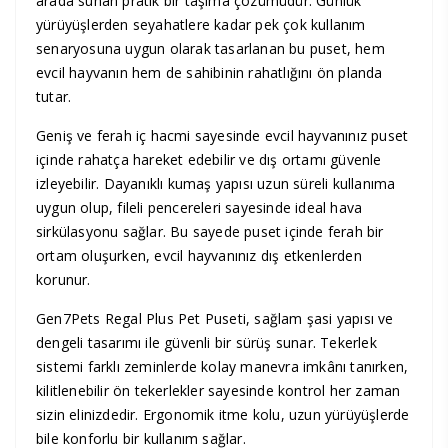
arada sunan pratik bir taşıma çözümüdür. Günlük
yürüyüşlerden seyahatlere kadar pek çok kullanım
senaryosuna uygun olarak tasarlanan bu puset, hem
evcil hayvanın hem de sahibinin rahatlığını ön planda
tutar.
Geniş ve ferah iç hacmi sayesinde evcil hayvanınız puset
içinde rahatça hareket edebilir ve dış ortamı güvenle
izleyebilir. Dayanıklı kumaş yapısı uzun süreli kullanıma
uygun olup, fileli pencereleri sayesinde ideal hava
sirkülasyonu sağlar. Bu sayede puset içinde ferah bir
ortam oluşurken, evcil hayvanınız dış etkenlerden
korunur.
Gen7Pets Regal Plus Pet Puseti, sağlam şasi yapısı ve
dengeli tasarımı ile güvenli bir sürüş sunar. Tekerlek
sistemi farklı zeminlerde kolay manevra imkânı tanırken,
kilitlenebilir ön tekerlekler sayesinde kontrol her zaman
sizin elinizdedir. Ergonomik itme kolu, uzun yürüyüşlerde
bile konforlu bir kullanım sağlar.