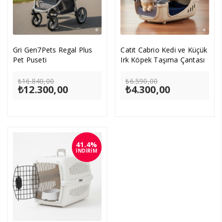
Gri Gen7Pets Regal Plus
Catit Cabrio Kedi ve Küçük
Pet Puseti
Irk Köpek Taşıma Çantası
Orijinal
Orijinal
₺
16.840,00
₺
6.590,00
₺
12.300,00
fiyat:
Şu
₺
4.300,00
fiyat:
Şu
₺16.840,00.
andaki
₺6.590,00.
andaki
fiyat:
fiyat:
₺12.300,00.
₺4.300,00.
41.4%
İNDİRİM