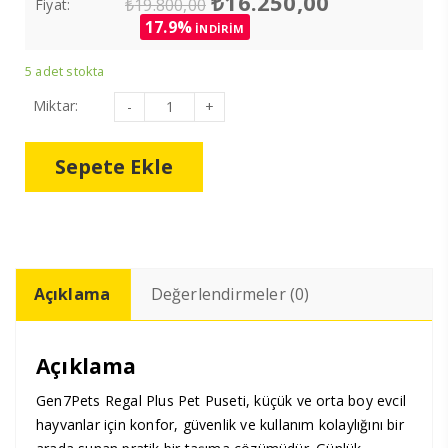
₺
16.250,00
₺
19.800,00
Fiyat:
fiyat:
andaki
17.9%
İNDİRİM
₺19.800,00.
fiyat:
₺16.250,00.
5 adet stokta
Pembe
Miktar:
Gen7Pets
Regal
Plus
Pet
Sepete Ekle
Puseti
adet
Açıklama
Değerlendirmeler (0)
Açıklama
Gen7Pets Regal Plus Pet Puseti, küçük ve orta boy evcil
hayvanlar için konfor, güvenlik ve kullanım kolaylığını bir