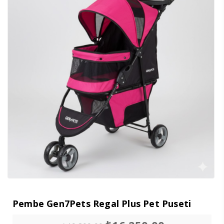
Pembe Gen7Pets Regal Plus Pet Puseti
Orijinal
Şu