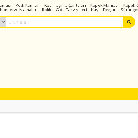
Maması
Kedi Kumları
Kedi Taşıma Çantaları
Köpek Maması
Köpek 
Konserve Mamaları
Balık
Gıda Takviyeleri
Kuş
Tavşan
Sürünge