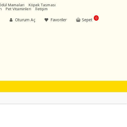
Ödül Mamaları
Köpek Tasması
n
Pet Vitaminleri
İletişim
0
Oturum Aç
Favoriler
Sepet